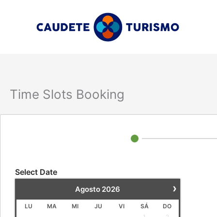
Ir
al
contenido
Time Slots Booking
Select Date
›
Agosto
2026
LU
MA
MI
JU
VI
SÁ
DO
1
2