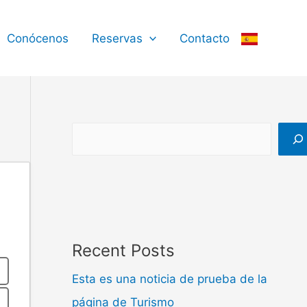
B
u
Conócenos
Reservas
Contacto
s
c
a
r
Recent Posts
Esta es una noticia de prueba de la
página de Turismo