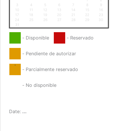
3
4
5
6
7
8
9
10
11
12
13
14
15
16
17
18
19
20
21
22
23
24
25
26
27
28
29
30
31
-
Disponible
-
Reservado
-
Pendiente de autorizar
·
-
Parcialmente reservado
-
No disponible
Date:
...