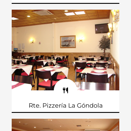
Pasaje Joan Miró, 4
Teléfono: 965 081 532
Rte. Pizzería La Góndola
C/ Corona de Aragón, 17
Teléfono: 965 827 871