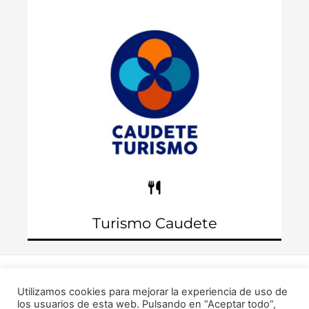
Teléfono: 965 827 061
Turismo Caudete
Información de bares y restaurantes de
Caudete
Copyright © 2026 Turismo Caudete - Ayuntamiento de
Utilizamos cookies para mejorar la experiencia de uso de
Caudete
los usuarios de esta web. Pulsando en “Aceptar todo”,