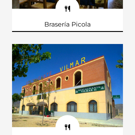
Brasería Picola
C/ General Lassala, 17
Teléfono: 965 825 056