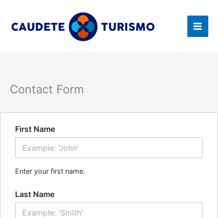
Ir
B
al
u
contenido
s
c
a
r
Contact Form
First Name
Enter your first name.
Last Name